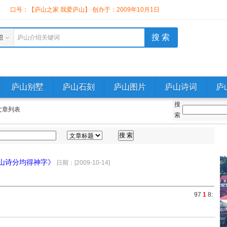
】
口号：【庐山之家 我爱庐山】 创办于：2009年10月1日
绍
庐山介绍关键词
庐山别墅
庐山石刻
庐山图片
庐山诗词
庐
搜
文章列表
索
庐山诗分均得神字》
日期：[2009-10-14]
9
7
1
8
: