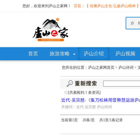
您好，欢迎来到庐山之家网！
宗旨：【 传播庐山文化 弘扬庐山精神 
介 
首页
旅游攻略
庐山介绍
庐山视频
您所在的位置：
庐山之家网首页
>
庐山诗词
>
◇[共索检到 1 条资讯]
近代·吴宗慈·《集万松林用晋释慧远游
·
·
关键词：近代 吴宗慈 庐山诗词
当前第1页 20条/页 共1页/1条记录