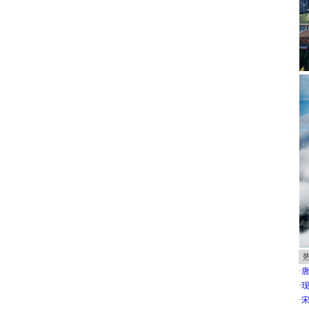
·
唐
·
现
·
宋