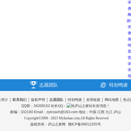
·
·
唐
·
源
·
宋
·
唐
·
唐
·
明
·
晋
·
晋
·
宋
·
宋
·
现
志愿团队
特别鸣谢
长简介
│
联系我们
│
版权声明
│
志愿团队
│
特别鸣谢
│
友情链接
│
网站地图
│
热点
QQ群：34208152
站长QQ：
邮编：332100 Email：zylcoach@163.com 地址：中国·江西·九江·庐山
Copyright©2009 - 2023 Mylushan.com,All Rights Reserved
版权所有：
庐山之家网
赣ICP备09012255号