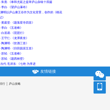
宋·朱熹·《奉和尤延之提举庐山杂咏十四篇
·李白·《望庐山瀑布》
陶渊明以庐山康王谷作为文化背景，创作的《桃花
记》
·黄庭坚·《题落星寺四首》
·李白·《五老峰》
·白居易·《琵琶行》
·王守仁·《龙潭夜坐》
·陶渊明·《饮酒三首》
·陶渊明·《归田园居五首》
·苏轼·《五老峰》
·苏轼·《题西林壁》
当代·毛泽东·《七绝·为李进
友情链接
排行
│
庐山攻略