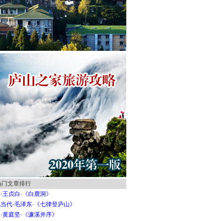
热门文章排行
·王贞白·《白鹿洞》
当代·毛泽东·《七律登庐山》
·黄庭坚·《濂溪并序》