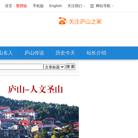
语言：
繁體版
手机版
English
关注我们
网站导航
关注庐山之家
山名人
庐山传说
历史今天
站长介绍