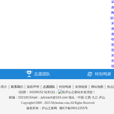
·
·
唐
·
源
·
宋
·
唐
·
唐
·
明
·
晋
·
晋
·
宋
·
宋
·
现
志愿团队
特别鸣谢
长简介
│
联系我们
│
版权声明
│
志愿团队
│
特别鸣谢
│
友情链接
│
网站地图
│
热点
QQ群：34208152
站长QQ：
邮编：332100 Email：zylcoach@163.com 地址：中国·江西·九江·庐山
Copyright©2009 - 2023 Mylushan.com,All Rights Reserved
版权所有：
庐山之家网
赣ICP备09012255号