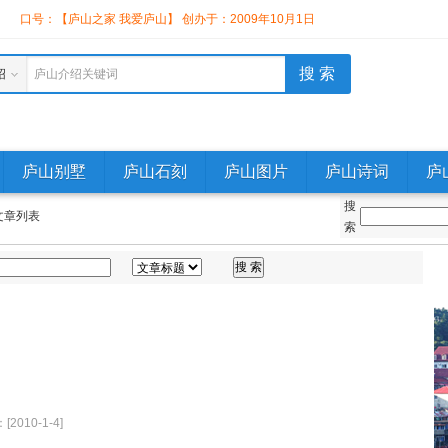
】
口号：【庐山之家 我爱庐山】 创办于：2009年10月1日
绍
庐山介绍关键词
庐山别墅
庐山石刻
庐山图片
庐山诗词
庐
搜
文章列表
索
2010-1-4]