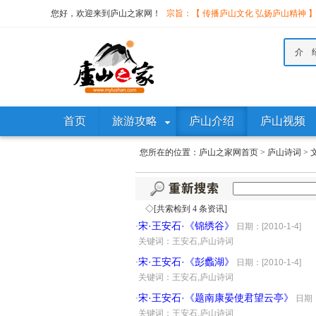
您好，欢迎来到庐山之家网！
宗旨：【 传播庐山文化 弘扬庐山精神 
介 
首页
旅游攻略
庐山介绍
庐山视频
您所在的位置：
庐山之家网首页
>
庐山诗词
>
◇[共索检到 4 条资讯]
宋·王安石·《锦绣谷》
·
日期：[2010-1-4]
·
关键词：王安石,庐山诗词
宋·王安石·《彭蠡湖》
·
日期：[2010-1-4]
·
关键词：王安石,庐山诗词
宋·王安石·《题南康晏使君望云亭》
·
日期：[
·
关键词：王安石,庐山诗词