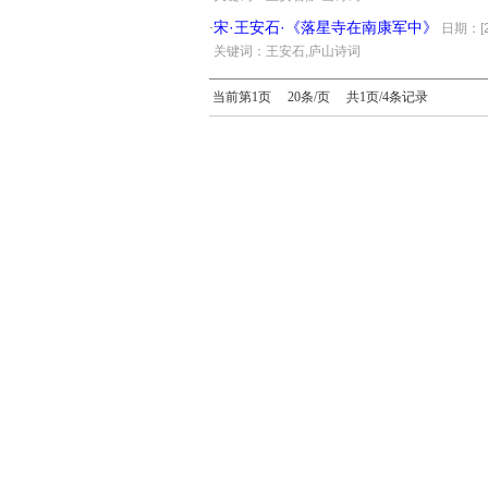
宋·王安石·《落星寺在南康军中》
·
日期：[20
·
关键词：王安石,庐山诗词
当前第1页 20条/页 共1页/4条记录