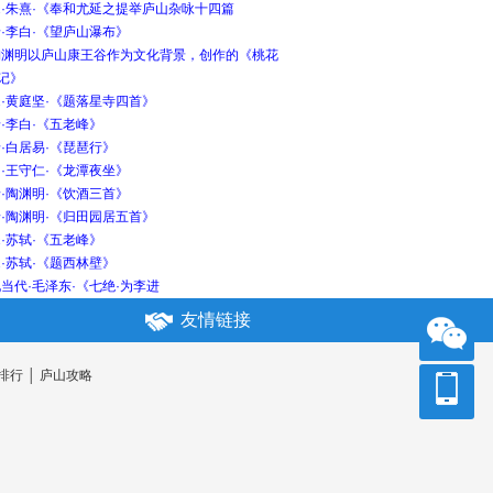
宋·朱熹·《奉和尤延之提举庐山杂咏十四篇
·李白·《望庐山瀑布》
陶渊明以庐山康王谷作为文化背景，创作的《桃花
记》
·黄庭坚·《题落星寺四首》
·李白·《五老峰》
·白居易·《琵琶行》
·王守仁·《龙潭夜坐》
·陶渊明·《饮酒三首》
·陶渊明·《归田园居五首》
·苏轼·《五老峰》
·苏轼·《题西林壁》
当代·毛泽东·《七绝·为李进
友情链接
排行
│
庐山攻略