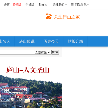
语言：
繁體版
手机版
English
关注我们
网站导航
关注庐山之家
山名人
庐山传说
历史今天
站长介绍