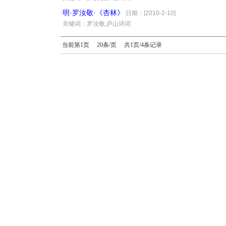
明·罗汝敬·《杏林》
·
日期：[2010-2-10]
·
关键词：罗汝敬,庐山诗词
当前第1页 20条/页 共1页/4条记录