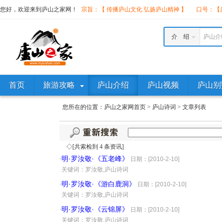
您好，欢迎来到庐山之家网！
宗旨：【 传播庐山文化 弘扬庐山精神 】
口号：【庐
介 绍
庐山介
首页
旅游攻略
庐山介绍
庐山视频
庐山别
您所在的位置：
庐山之家网首页
>
庐山诗词
>
文章列表
◇[共索检到 4 条资讯]
明·罗汝敬·《五老峰》
·
日期：[2010-2-10]
·
关键词：罗汝敬,庐山诗词
明·罗汝敬·《游白鹿洞》
·
日期：[2010-2-10]
·
关键词：罗汝敬,庐山诗词
明·罗汝敬·《云锦屏》
·
日期：[2010-2-10]
·
关键词：罗汝敬,庐山诗词