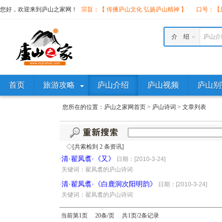
您好，欢迎来到庐山之家网！
宗旨：【 传播庐山文化 弘扬庐山精神 】
口号：【庐
介 绍
庐山介
首页
旅游攻略
庐山介绍
庐山视频
庐山别
您所在的位置：
庐山之家网首页
>
庐山诗词
>
文章列表
◇[共索检到 2 条资讯]
清·翟凤翥·《又》
·
日期：[2010-3-24]
·
关键词：翟凤翥的庐山诗词
清·翟凤翥·《白鹿洞次阳明韵》
·
日期：[2010-3-24]
·
关键词：翟凤翥的庐山诗词
当前第1页 20条/页 共1页/2条记录