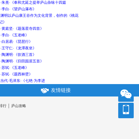
宋·朱熹·《奉和尤延之提举庐山杂咏十四篇
·李白·《望庐山瀑布》
陶渊明以庐山康王谷作为文化背景，创作的《桃花
记》
·黄庭坚·《题落星寺四首》
·李白·《五老峰》
·白居易·《琵琶行》
·王守仁·《龙潭夜坐》
·陶渊明·《饮酒三首》
·陶渊明·《归田园居五首》
·苏轼·《五老峰》
·苏轼·《题西林壁》
当代·毛泽东·《七绝·为李进
友情链接
排行
│
庐山攻略