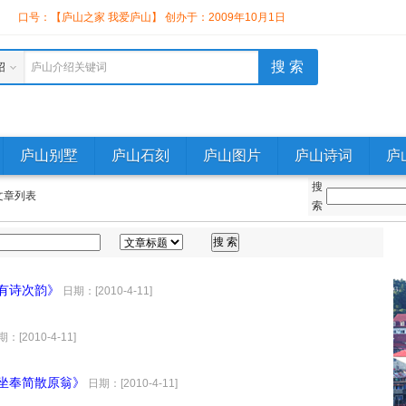
】
口号：【庐山之家 我爱庐山】 创办于：2009年10月1日
绍
庐山介绍关键词
庐山别墅
庐山石刻
庐山图片
庐山诗词
庐
搜
文章列表
索
有诗次韵》
日期：[2010-4-11]
：[2010-4-11]
闷坐奉简散原翁》
日期：[2010-4-11]