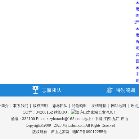
·
·
唐
·
源
·
宋
·
唐
·
唐
·
明
·
晋
·
晋
·
宋
·
宋
·
现
志愿团队
特别鸣谢
长简介
│
联系我们
│
版权声明
│
志愿团队
│
特别鸣谢
│
友情链接
│
网站地图
│
热点
QQ群：34208152
站长QQ：
邮编：332100 Email：zylcoach@163.com 地址：中国·江西·九江·庐山
Copyright©2009 - 2023 Mylushan.com,All Rights Reserved
版权所有：
庐山之家网
赣ICP备09012255号