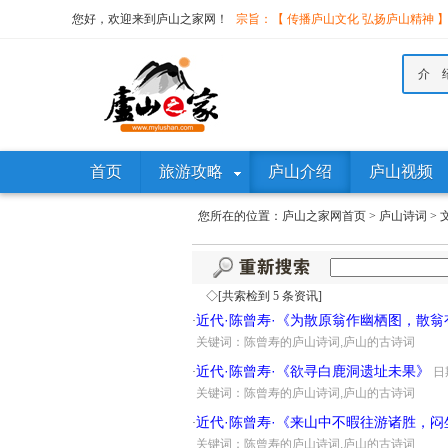
您好，欢迎来到庐山之家网！
宗旨：【 传播庐山文化 弘扬庐山精神 
介 
首页
旅游攻略
庐山介绍
庐山视频
您所在的位置：
庐山之家网首页
>
庐山诗词
>
◇[共索检到 5 条资讯]
近代·陈曾寿·《为散原翁作幽栖图，散翁
·
·
关键词：陈曾寿的庐山诗词,庐山的古诗词
近代·陈曾寿·《欲寻白鹿洞遗址未果》
·
日期
·
关键词：陈曾寿的庐山诗词,庐山的古诗词
近代·陈曾寿·《来山中不暇往游诸胜，
·
·
关键词：陈曾寿的庐山诗词,庐山的古诗词