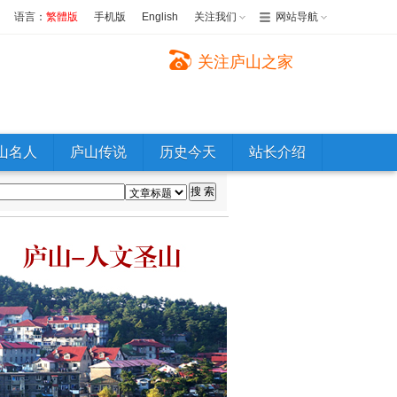
语言：
繁體版
手机版
English
关注我们
网站导航
关注庐山之家
山名人
庐山传说
历史今天
站长介绍