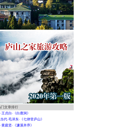
热门文章排行
·王贞白·《白鹿洞》
当代·毛泽东·《七律登庐山》
·黄庭坚·《濂溪并序》