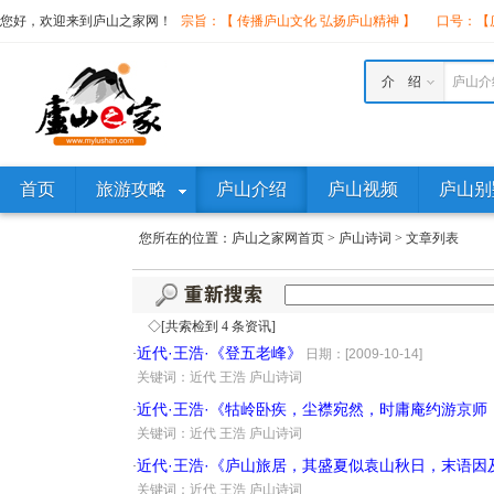
您好，欢迎来到庐山之家网！
宗旨：【 传播庐山文化 弘扬庐山精神 】
口号：【庐
介 绍
庐山介
首页
旅游攻略
庐山介绍
庐山视频
庐山别
您所在的位置：
庐山之家网首页
>
庐山诗词
>
文章列表
◇[共索检到 4 条资讯]
近代·王浩·《登五老峰》
·
日期：[2009-10-14]
·
关键词：近代 王浩 庐山诗词
近代·王浩·《牯岭卧疾，尘襟宛然，时庸庵约游京师
·
·
关键词：近代 王浩 庐山诗词
近代·王浩·《庐山旅居，其盛夏似袁山秋日，末语因
·
·
关键词：近代 王浩 庐山诗词