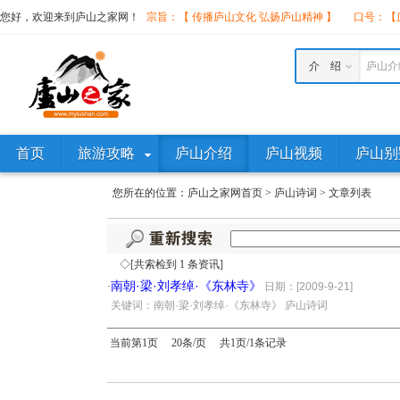
您好，欢迎来到庐山之家网！
宗旨：【 传播庐山文化 弘扬庐山精神 】
口号：【庐
介 绍
庐山介
首页
旅游攻略
庐山介绍
庐山视频
庐山别
您所在的位置：
庐山之家网首页
>
庐山诗词
>
文章列表
◇[共索检到 1 条资讯]
南朝·梁·刘孝绰·《东林寺》
·
日期：[2009-9-21]
·
关键词：南朝·梁·刘孝绰·《东林寺》 庐山诗词
当前第1页 20条/页 共1页/1条记录