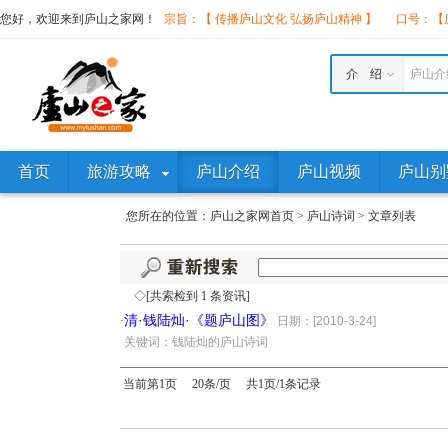
您好，欢迎来到庐山之家网！
宗旨：【 传播庐山文化 弘扬庐山精神 】
口号：【庐
介 绍
庐山介
首页
旅游攻略
庐山介绍
庐山视频
庐山别
您所在的位置：
庐山之家网首页
>
庐山诗词
>
文章列表
◇[共索检到 1 条资讯]
清·钱陆灿·《题庐山图》
·
日期：[2010-3-24]
·
关键词：钱陆灿的庐山诗词
当前第1页 20条/页 共1页/1条记录