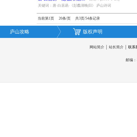
·
关键词：唐·白居易·《彭蠡湖晚归》 庐山诗词
当前第1页 20条/页 共3页/54条记录
庐山攻略
版权声明
网站简介
│
站长简介
│
联系
邮编：3