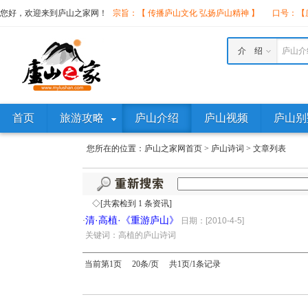
您好，欢迎来到庐山之家网！
宗旨：【 传播庐山文化 弘扬庐山精神 】
口号：【庐
介 绍
庐山介
首页
旅游攻略
庐山介绍
庐山视频
庐山别
您所在的位置：
庐山之家网首页
>
庐山诗词
>
文章列表
◇[共索检到 1 条资讯]
清·高植·《重游庐山》
·
日期：[2010-4-5]
·
关键词：高植的庐山诗词
当前第1页 20条/页 共1页/1条记录