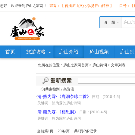
您好，欢迎来到庐山之家网！
宗旨：【 传播庐山文化 弘扬庐山精神 】
口号：【庐
介 绍
庐山介
首页
旅游攻略
庐山介绍
庐山视频
庐山别
您所在的位置：
庐山之家网首页
>
庐山诗词
>
文章列表
◇[共索检到 2 条资讯]
清·熊为霖·《鹿洞杂咏二首》
·
日期：[2010-4-5]
·
关键词：熊为霖的庐山诗词
清·熊为霖·《相思涧》
·
日期：[2010-4-5]
·
关键词：熊为霖的庐山诗词
当前第1页 20条/页 共1页/2条记录