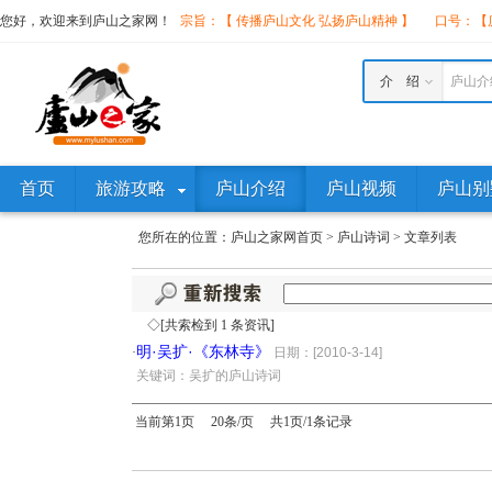
您好，欢迎来到庐山之家网！
宗旨：【 传播庐山文化 弘扬庐山精神 】
口号：【庐
介 绍
庐山介
首页
旅游攻略
庐山介绍
庐山视频
庐山别
您所在的位置：
庐山之家网首页
>
庐山诗词
>
文章列表
◇[共索检到 1 条资讯]
明·吴扩·《东林寺》
·
日期：[2010-3-14]
·
关键词：吴扩的庐山诗词
当前第1页 20条/页 共1页/1条记录