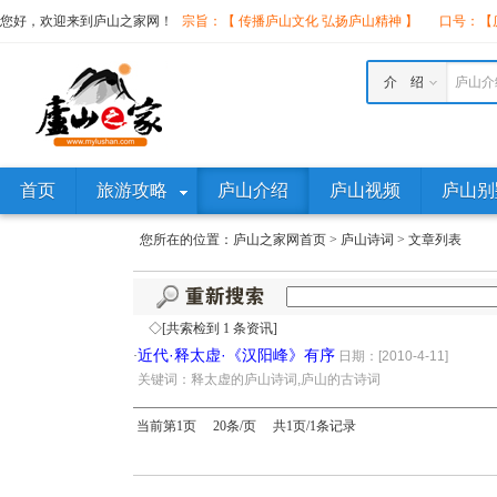
您好，欢迎来到庐山之家网！
宗旨：【 传播庐山文化 弘扬庐山精神 】
口号：【庐
介 绍
庐山介
首页
旅游攻略
庐山介绍
庐山视频
庐山别
您所在的位置：
庐山之家网首页
>
庐山诗词
>
文章列表
◇[共索检到 1 条资讯]
近代·释太虚·《汉阳峰》有序
·
日期：[2010-4-11]
·
关键词：释太虚的庐山诗词,庐山的古诗词
当前第1页 20条/页 共1页/1条记录