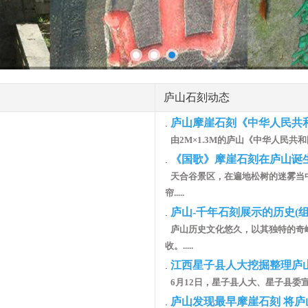
庐山石刻动态
庐山摩崖石刻《中华人民共
.
由2M×1.3M的庐山《中华人民共
《国歌》摩崖石刻在庐山诞生
.
天合谷景区，在遍地松树的迷雾当
帘.....
庐山-千年石刻展示的历史(组
.
庐山历史文化悠久，以其独特的奇
收。.....
江西星子县人大挖掘整理庐
.
6月12日，星子县人大、星子县委宣
庐山发现最早摩崖石刻 将
.