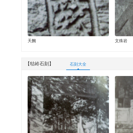
天阙
文殊岩
【牯岭石刻】
石刻大全