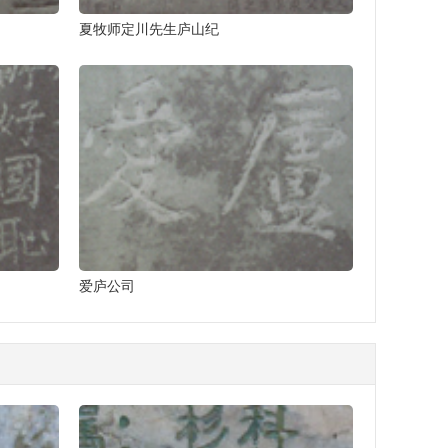
夏牧师定川先生庐山纪
爱庐公司