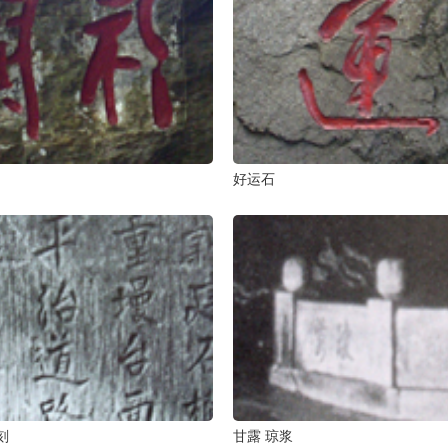
好运石
刻
甘露 琼浆