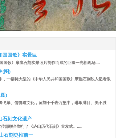
和国国歌》实景巨
和国国歌》摩崖石刻实景照片制作而成的巨匾一亮相现场.....
(图)
中，一幅特大型的《中华人民共和国国歌》摩崖石刻映入记者眼
图)
峰飞瀑、儒佛道文化，留刻于千岩万壑中，琳琅满目、美不胜
山石刻文化遗产
传部联合举行了《庐山历代石刻》首发式。.....
庐山石刻史推前一