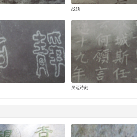
战领
吴迈诗刻