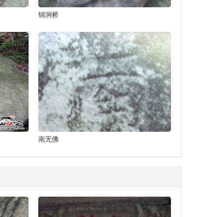
锦涧桥
南无佛