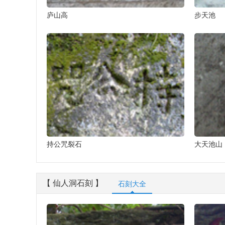
庐山高
步天池
持公咒裂石
大天池山
【 仙人洞石刻 】
石刻大全