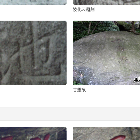
陵化云题刻
甘露泉