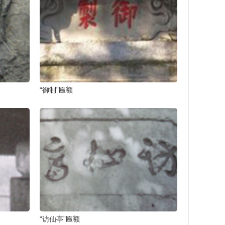
“御制”匾额
“访仙亭”匾额