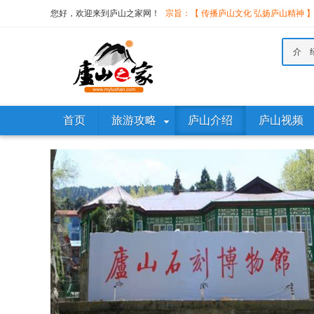
您好，欢迎来到庐山之家网！
宗旨：【 传播庐山文化 弘扬庐山精神 
介 
首页
旅游攻略
庐山介绍
庐山视频