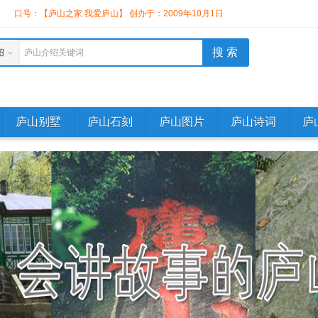
】
口号：【庐山之家 我爱庐山】 创办于：2009年10月1日
绍
庐山介绍关键词
庐山别墅
庐山石刻
庐山图片
庐山诗词
庐