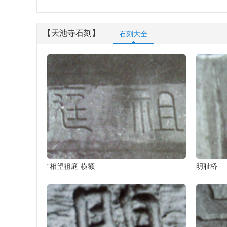
【天池寺石刻】
石刻大全
“相望祖庭”横额
明耻桥