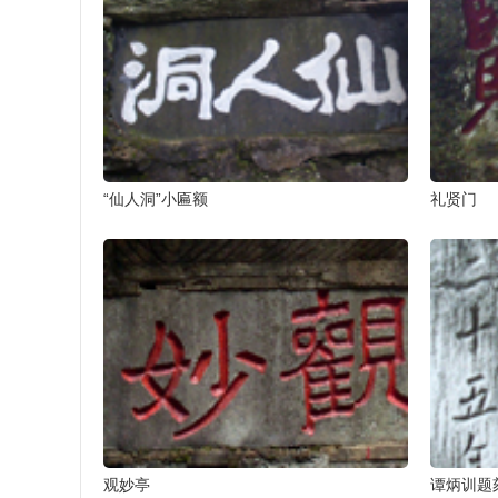
“仙人洞”小匾额
礼贤门
观妙亭
谭炳训题