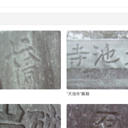
“天池寺”匾额