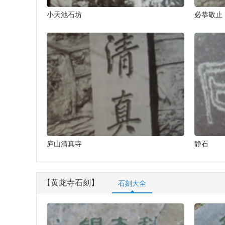
小天池石坊
必恭敬止
庐山清真寺
静石
【黄龙寺石刻】
石刻大全