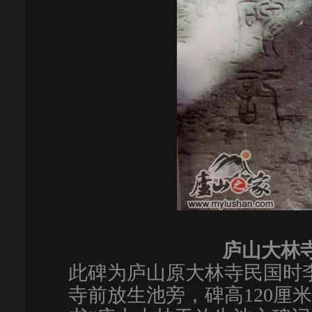
庐山大林
此碑为庐山原大林寺民国时
寺前放生池旁，碑高120厘