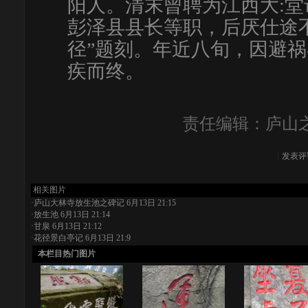
阳人。清末曾聘为江西大:
彭泽县县长等职，后厌仕途不
径”题刻。年近八旬，因避
疾而终。
责任编辑：庐山之
发表评
相关图片
·
庐山大林寺放生池之碑记
6月13日 21:15
·
放生池
6月13日 21:14
·
甘泉
6月13日 21:12
·
花径景白亭记
6月13日 21:9
本栏目热门图片