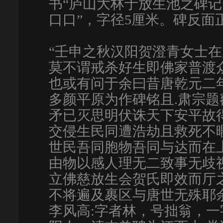
书“庐山大林于放生池之碑记
口口”，字径5厘米。碑反面
“壬申之秋汉阳贺澄青女士
莫不谓戒杀好生即佛家普渡
也或有问于余曰昔唐乾元二
多颜平原为作碑铭且.肃宗
矛已灭思明伏诛天下安平故
交侵生民同遭浩劫且救死不
世民吾同胞物吾同与达而在
由物以感人理无二致事无歧
立佛慈放生会贺氏即效而厅
不将遍及裹区与唐世无殊耶
李风高:字者林，号拙翁，