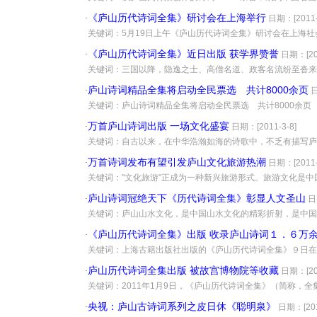
《庐山历代诗词全集》研讨会在上海举行
·
日期：[2011-
·
关键词：5月19日上午《庐山历代诗词全集》研讨会在上海
《庐山历代诗词全集》近日出版 获学界赞誉
·
日期：[201
·
关键词：三国以降，隐逸之士、高僧名道、政客名流纷至沓来
庐山诗词精品全集将启动全民票选 共计8000余页
·
日
·
关键词：庐山诗词精品全集将启动全民票选 共计8000余页
万首庐山诗词出版 一场文化盛宴
·
日期：[2011-3-8]
·
关键词：自古以来，在中华浩瀚如海的诗歌中，不乏有描写庐
万首诗词发布有望引发庐山文化旅游热潮
·
日期：[2011-
·
关键词："文化旅游"正成为一种新兴旅游形式。旅游文化是
庐山诗词冠绝天下《历代诗词全集》彰显人文圣山
·
日
·
关键词：庐山山水文化，是中国山水文化的精彩折射，是中国
《庐山历代诗词全集》出版 收录庐山诗词１．６万
·
·
关键词：上海古籍出版社出版的《庐山历代诗词全集》９日在
庐山历代诗词全集出版 被故宫博物院等收藏
·
日期：[201
·
关键词：2011年1月9日，《庐山历代诗词全集》（简称，
央视：庐山古诗词系列之皮日休《聪明泉》
·
日期：[201