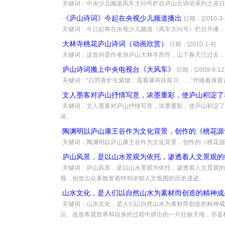
·
关键词：中央少儿频道风车大问号栏目庐山古诗词系列之皮日
《庐山诗词》今起在央视少儿频道播出
·
日期：[2010-3-
·
关键词：今日起将在央视少儿频道《风车大问号》栏目开播，每
大林寺桃花庐山诗词（动画欣赏）
·
日期：[2010-1-4]
·
关键词：这首诗是作者游庐山大林寺所作，山下春天已过去，
庐山诗词搬上中央电视台《大风车》
·
日期：[2009-9-12
·
关键词：“日照香炉生紫烟，遥看瀑布挂前川……”伴随着身
文人墨客对庐山抒情写意，浓墨重彩，使庐山积淀了
·
·
关键词：文人墨客对庐山抒情写意，浓墨重彩，使庐山积淀了
谛。
陶渊明以庐山康王谷作为文化背景，创作的《桃花源
·
·
关键词：陶渊明以庐山康王谷作为文化背景，创作的《桃花源
庐山风景，是以山水景观为依托，渗透着人文景观的
·
·
关键词：庐山风景，是以山水景观为依托，渗透着人文景观的
视，创造出众多散发着特别浓郁人文氛围的历史遗迹。
山水文化，是人们以自然山水为素材而创造的精神成
·
·
关键词：山水文化，是人们以自然山水为素材而创造的精神成
识、改造客观世界和自身的过程中辟出的一片壮丽天地，亦是