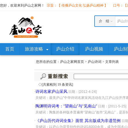
您好，欢迎来到庐山之家网！
宗旨：【 传播庐山文化 弘扬庐山精神 】
口号：【庐
介 绍
庐山介
首页
旅游攻略
庐山介绍
庐山视频
庐山别
您所在的位置：
庐山之家网首页
>
庐山诗词
>
文章列表
◇[共索检到 19 条资讯]
诗词名家庐山采风
·
日期：[2012-4-24]
·
关键词：最美庐山”中华诗词名家采风活动在九江庐山拉开序
陶渊明诗词考：“望南山”与“见南山”
·
日期：[2011-5-25]
·
关键词：陶集的各种版本普遍将“望南山”改作“见南山”，是
《庐山历代诗词全集》面世 其出版成为非遗范例
·
日期：
·
关键词：以庐山为背景创作的诗词16000余首，成为中国名