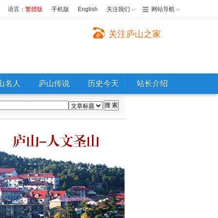
语言：
繁體版
手机版
English
关注我们
网站导航
关注庐山之家
山名人
庐山传说
历史今天
站长介绍