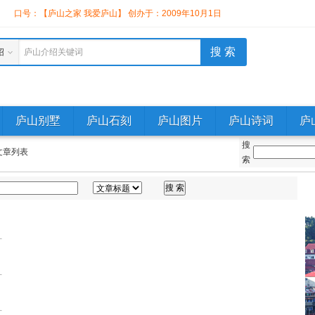
】
口号：【庐山之家 我爱庐山】 创办于：2009年10月1日
绍
庐山介绍关键词
庐山别墅
庐山石刻
庐山图片
庐山诗词
庐
搜
文章列表
索
片
片
片