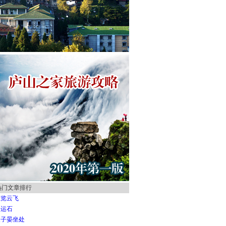
热门文章排行
纵览云飞
好运石
夏子晏坐处