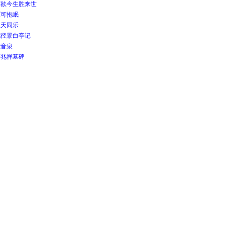
莫欲今生胜来世
讵可抱眠
性天同乐
花径景白亭记
梵音泉
赛兆祥墓碑